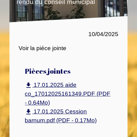
rendu du conseil municipal
10/04/2025
Voir la piéce jointe
Pièces jointes
17.01.2025 aide
file_download
co_17012025161349.PDF (PDF
- 0.64Mo)
17.01.2025 Cession
file_download
barnum.pdf (PDF - 0.17Mo)