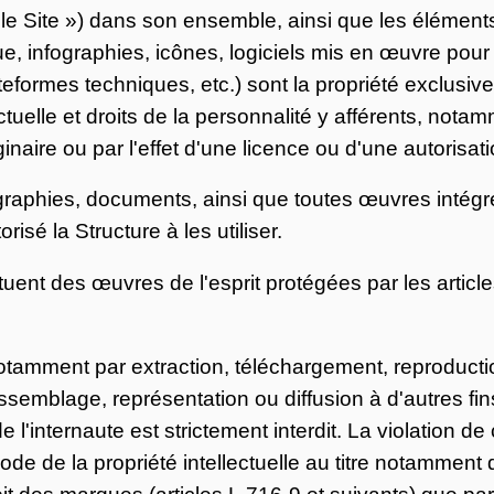
 « le Site ») dans son ensemble, ainsi que les éléme
ue, infographies, icônes, logiciels mis en œuvre pour
eformes techniques, etc.) sont la propriété exclusi
llectuelle et droits de la personnalité y afférents, no
riginaire ou par l'effet d'une licence ou d'une autorisa
graphies, documents, ainsi que toutes œuvres intégré
risé la Structure à les utiliser.
ent des œuvres de l'esprit protégées par les article
notamment par extraction, téléchargement, reproducti
semblage, représentation ou diffusion à d'autres fi
l'internaute est strictement interdit. La violation d
de de la propriété intellectuelle au titre notamment 
roit des marques (articles L.716-9 et suivants) que pa