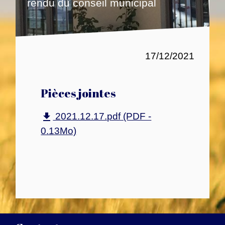
rendu du conseil municipal
17/12/2021
Pièces jointes
2021.12.17.pdf (PDF -
file_download
0.13Mo)